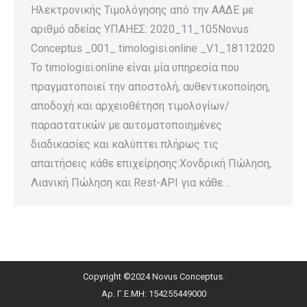
Ηλεκτρονικής Τιμολόγησης από την ΑΑΔΕ με
αριθμό αδείας ΥΠΑΗΕΣ: 2020_11_105Novus
Conceptus _001_ timologisi.online _V1_18112020
To timologisi.online είναι μία υπηρεσία που
πραγματοποιεί την αποστολή, αυθεντικοποίηση,
αποδοχή και αρχειοθέτηση τιμολογίων/
παραστατικών με αυτοματοποιημένες
διαδικασίες και καλύπτει πλήρως τις
απαιτήσεις κάθε επιχείρησης:Χονδρική Πώληση,
Λιανική Πώληση και Rest-API για κάθε…
Copyright ©2024 Novus Conceptus.
Αρ. Γ.Ε.ΜΗ: 154255449000